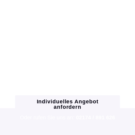
Bereit für Ihr neues Dach? Sprechen
Sie mit dem Dachdeckermeister
Isenberg vor Ort.
Ob klassische Eindeckung, energetische
Sanierung oder Solartechnik: Wir finden die
beste Lösung für Ihr Zuhause und helfen
bei KfW & BAFA Förderungen. Fordern Sie
jetzt Ihr Angebot an oder lassen Sie sich
direkt am Telefon beraten!
Individuelles Angebot
anfordern
Oder rufen Sie uns an:
02174 / 891 626