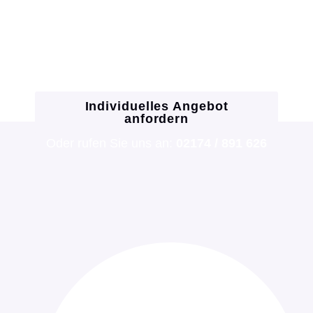
Sanierung oder Solartechnik: Wir finden die
beste Lösung für Ihr Zuhause und helfen
bei KfW & BAFA Förderungen. Fordern Sie
jetzt Ihr Angebot an oder lassen Sie sich
direkt am Telefon beraten!
Individuelles Angebot
anfordern
Oder rufen Sie uns an:
02174 / 891 626