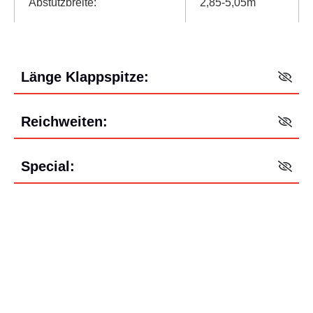
Abstützbreite:
2,85-5,05m
Länge Klappspitze:
Reichweiten:
Special:
Bereit für Ihr neues Dach? Sprechen
Sie mit dem Dachdeckermeister
Isenberg vor Ort.
Ob klassische Eindeckung, energetische